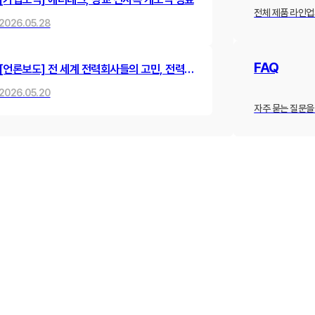
전체 제품 라인업
2026.05.28
FAQ
[언론보도] 전 세계 전력회사들의 고민, 전력선
동맥경화를 뻥 뚫어낸 한국 스타트업의 혁신
2026.05.20
기술
자주 묻는 질문을