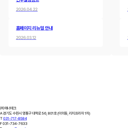
2026.04.22
홈페이지 리뉴얼 안내
2026.03.12
제품소개
하이브리드 변압기
내진형 변압기
고효율 변압기
고조파 필터
고조파 진단
ESS
적용사례
설치사례
고조파 진단 사례
납품실적
고객지원
공지사항
최근소식
카탈로그
견적문의
FAQ
회사소개
기업개요
회사연혁
특허/연구실적
인증서/수상이력
오시는 길
㈜에너테크
A
경기도 수원시 영통구 대학로 56, 801호 (이의동, 리치프라자 1차)
T
031-717-8584
F
031-734-7633