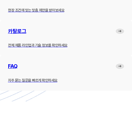
현장 조건에 맞는 맞춤 제안을 받아보세요
카탈로그
전체 제품 라인업과 기술 정보를 확인하세요
FAQ
자주 묻는 질문을 빠르게 확인하세요
제품소개
하이브리드 변압기
내진형 변압기
고효율 변압기
고조파 필터
고조파 진단
ESS
적용사례
설치사례
고조파 진단 사례
납품실적