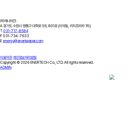
고객지원
공지사항
최근소식
카탈로그
견적문의
FAQ
회사소개
기업개요
회사연혁
특허/연구실적
인증서/수상이력
오시는 길
㈜에너테크
A
경기도 수원시 영통구 대학로 56, 801호 (이의동, 리치프라자 1차)
T
031-717-8584
F
031-734-7633
E
energy@enerkeeper.com
이용약관
개인정보처리방침
Copyright © 2026 ENERTECH Co., LTD. All rights reserved.
ADMIN
Contact Us