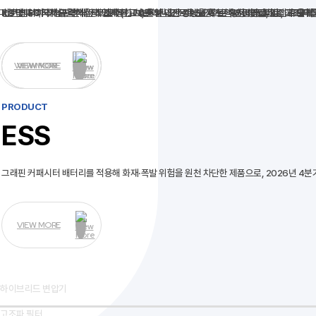
마찰댐퍼 특허기술을 적용해
KS 및 IEC 국제 규격
비선형 부하에서 발생하는 고조파(THD)를 실시간으로 보정하는
전문 인력과 최첨단 분석 장비를 통한 차별화된 고조파 진단으로
에 따라 제작된 고효율 변압기로
업계 최고 수준의 내진 성능
에너지 절약과 운영비 절감에 기여
을 확보한 변압기로,
유지비용 절감
능동형 필터
지진 규모 8
로,
과
고조파를
효율적
VIEW MORE
VIEW MORE
VIEW MORE
VIEW MORE
PRODUCT
ESS
그래핀 커패시터 배터리를 적용해 화재·폭발 위험을 원천 차단한 제품으로,
2026년 4분
VIEW MORE
하이브리드 변압기
고조파 필터