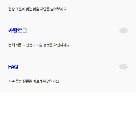
현장 조건에 맞는 맞춤 제안을 받아보세요
카탈로그
전체 제품 라인업과 기술 정보를 확인하세요
FAQ
자주 묻는 질문을 빠르게 확인하세요
제품소개
하이브리드 변압기
내진형 변압기
고효율 변압기
고조파 필터
고조파 진단
ESS
적용사례
설치사례
고조파 진단 사례
납품실적
고객지원
공지사항
최근소식
카탈로그
견적문의
FAQ