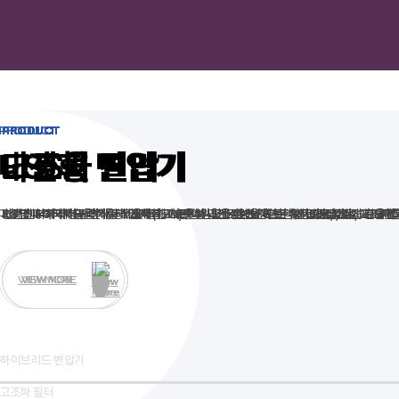
PRODUCT
PRODUCT
PRODUCT
PRODUCT
PRODUCT
내진형 변압기
고효율 변압기
고조파 필터
고조파 진단
ESS
마찰댐퍼 특허기술을 적용해
KS 및 IEC 국제 규격
비선형 부하에서 발생하는 고조파(THD)를 실시간으로 보정하는
전문 인력과 최첨단 분석 장비를 통한 차별화된 고조파 진단으로
그래핀 커패시터 배터리를 적용해 화재·폭발 위험을 원천 차단한 제품으로,
에 따라 제작된 고효율 변압기로
업계 최고 수준의 내진 성능
에너지 절약과 운영비 절감에 기여
을 확보한 변압기로,
유지비용 절감
능동형 필터
2026년 4분
지진 규모 8
로,
과
고조파를
효율적
VIEW MORE
VIEW MORE
VIEW MORE
VIEW MORE
VIEW MORE
하이브리드 변압기
고조파 필터