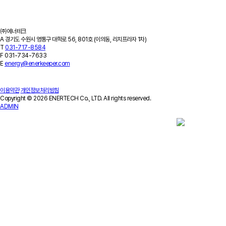
회사소개
기업개요
회사연혁
특허/연구실적
인증서/수상이력
오시는 길
㈜에너테크
A
경기도 수원시 영통구 대학로 56, 801호 (이의동, 리치프라자 1차)
T
031-717-8584
F
031-734-7633
E
energy@enerkeeper.com
이용약관
개인정보처리방침
Copyright © 2026 ENERTECH Co., LTD. All rights reserved.
ADMIN
Contact Us