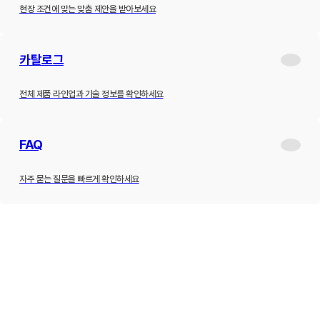
현장 조건에 맞는 맞춤 제안을 받아보세요
카탈로그
전체 제품 라인업과 기술 정보를 확인하세요
FAQ
자주 묻는 질문을 빠르게 확인하세요
제품소개
하이브리드 변압기
내진형 변압기
고효율 변압기
고조파 필터
고조파 진단
ESS
적용사례
설치사례
고조파 진단 사례
납품실적
고객지원
공지사항
최근소식
카탈로그
견적문의
FAQ