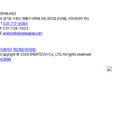
회사소개
기업개요
회사연혁
특허/연구실적
인증서/수상이력
오시는 길
㈜에너테크
A
경기도 수원시 영통구 대학로 56, 801호 (이의동, 리치프라자 1차)
T
031-717-8584
F
031-734-7633
E
energy@enerkeeper.com
이용약관
개인정보처리방침
Copyright © 2026 ENERTECH Co., LTD. All rights reserved.
ADMIN
Contact Us