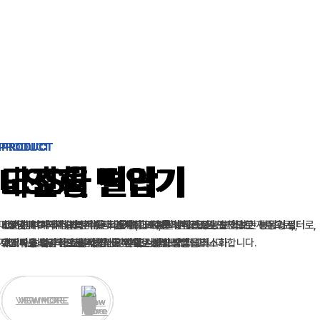
PRODUCT
PRODUCT
PRODUCT
PRODUCT
PRODUCT
내진형 변압기
고효율 변압기
고조파 필터
고조파 진단
ESS
마찰댐퍼 특허기술을 적용해
KS 및 IEC 국제 규격
비선형 부하에서 발생하는 고조파(THD)를 실시간으로 보정하는
전문 인력과 최첨단 분석 장비를 통한 차별화된 고조파 진단으로
그래핀 커패시터 배터리를 적용해 화재·폭발 위험을 원천 차단한 제품으로,
에 따라 제작된 고효율 변압기로
업계 최고 수준의 내진 성능
을 확보한 변압기로,
능동형 필터
로,
지진 규모 8.6의 강진에서도 안정적인 성능을 발휘합니다.
에너지 절약과 운영비 절감에 기여합니다.
고조파를 효과적으로 저감
유지비용 절감
2026년 4분기 신제품 출시를 목표로 개발 중입니다.
과
효율적 자산관리
하고
전력 손실과 발열을 최소화
를 지원합니다.
합니다.
VIEW MORE
VIEW MORE
VIEW MORE
VIEW MORE
VIEW MORE