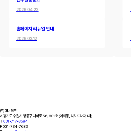
2026.04.22
홈페이지 리뉴얼 안내
2026.03.12
제품소개
하이브리드 변압기
내진형 변압기
고효율 변압기
고조파 필터
고조파 진단
ESS
적용사례
설치사례
고조파 진단 사례
납품실적
고객지원
공지사항
최근소식
카탈로그
견적문의
FAQ
회사소개
기업개요
회사연혁
특허/연구실적
인증서/수상이력
오시는 길
㈜에너테크
A
경기도 수원시 영통구 대학로 56, 801호 (이의동, 리치프라자 1차)
T
031-717-8584
F
031-734-7633