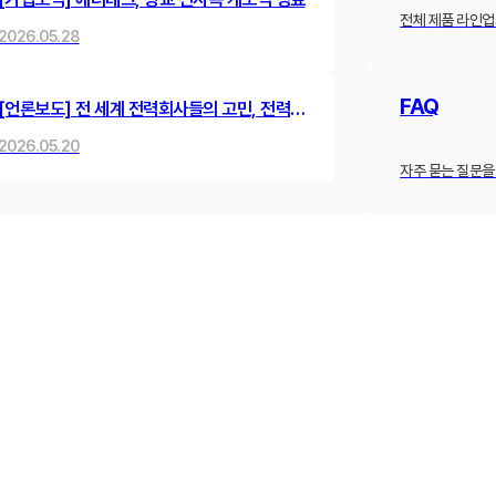
전체 제품 라인업
2026.05.28
FAQ
[언론보도] 전 세계 전력회사들의 고민, 전력선
동맥경화를 뻥 뚫어낸 한국 스타트업의 혁신
2026.05.20
기술
자주 묻는 질문을