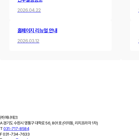
2026.04.22
홈페이지 리뉴얼 안내
2026.03.12
제품소개
하이브리드 변압기
내진형 변압기
고효율 변압기
고조파 필터
고조파 진단
ESS
적용사례
설치사례
고조파 진단 사례
납품실적
고객지원
공지사항
최근소식
카탈로그
견적문의
FAQ
회사소개
기업개요
회사연혁
특허/연구실적
인증서/수상이력
오시는 길
㈜에너테크
A
경기도 수원시 영통구 대학로 56, 801호 (이의동, 리치프라자 1차)
T
031-717-8584
F
031-734-7633