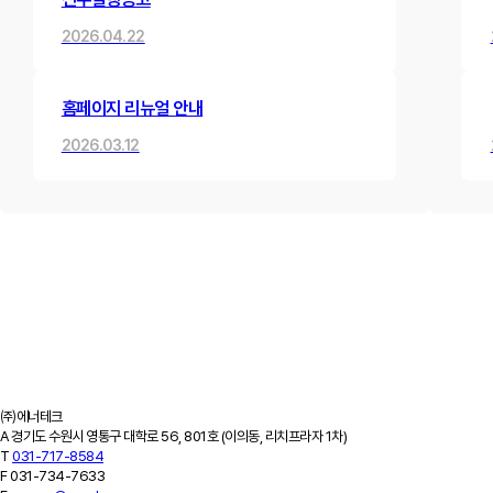
2026.04.22
홈페이지 리뉴얼 안내
2026.03.12
제품소개
하이브리드 변압기
내진형 변압기
고효율 변압기
고조파 필터
고조파 진단
ESS
적용사례
설치사례
고조파 진단 사례
납품실적
고객지원
공지사항
최근소식
카탈로그
견적문의
FAQ
회사소개
기업개요
회사연혁
특허/연구실적
인증서/수상이력
오시는 길
㈜에너테크
A
경기도 수원시 영통구 대학로 56, 801호 (이의동, 리치프라자 1차)
T
031-717-8584
F
031-734-7633