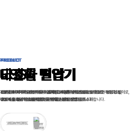
PRODUCT
PRODUCT
PRODUCT
PRODUCT
PRODUCT
내진형 변압기
고효율 변압기
고조파 필터
고조파 진단
ESS
마찰댐퍼 특허기술을 적용해
KS 및 IEC 국제 규격
비선형 부하에서 발생하는 고조파(THD)를 실시간으로 보정하는
전문 인력과 최첨단 분석 장비를 통한 차별화된 고조파 진단으로
그래핀 커패시터 배터리를 적용해 화재·폭발 위험을 원천 차단한 제품으로,
에 따라 제작된 고효율 변압기로
업계 최고 수준의 내진 성능
을 확보한 변압기로,
능동형 필터
로,
지진 규모 8.6의 강진에서도 안정적인 성능을 발휘합니다.
에너지 절약과 운영비 절감에 기여합니다.
고조파를 효과적으로 저감
유지비용 절감
2026년 4분기 신제품 출시를 목표로 개발 중입니다.
과
효율적 자산관리
하고
전력 손실과 발열을 최소화
를 지원합니다.
합니다.
VIEW MORE
VIEW MORE
VIEW MORE
VIEW MORE
VIEW MORE