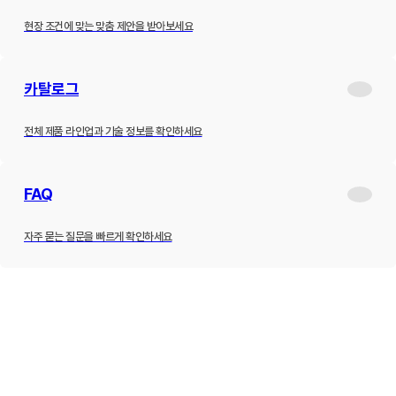
현장 조건에 맞는 맞춤 제안을 받아보세요
카탈로그
전체 제품 라인업과 기술 정보를 확인하세요
FAQ
자주 묻는 질문을 빠르게 확인하세요
제품소개
하이브리드 변압기
내진형 변압기
고효율 변압기
고조파 필터
고조파 진단
ESS
적용사례
설치사례
고조파 진단 사례
납품실적
고객지원
공지사항
최근소식
카탈로그
견적문의
FAQ