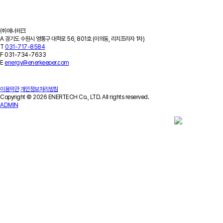
회사소개
기업개요
회사연혁
특허/연구실적
인증서/수상이력
오시는 길
㈜에너테크
A
경기도 수원시 영통구 대학로 56, 801호 (이의동, 리치프라자 1차)
T
031-717-8584
F
031-734-7633
E
energy@enerkeeper.com
이용약관
개인정보처리방침
Copyright © 2026 ENERTECH Co., LTD. All rights reserved.
ADMIN
Contact Us