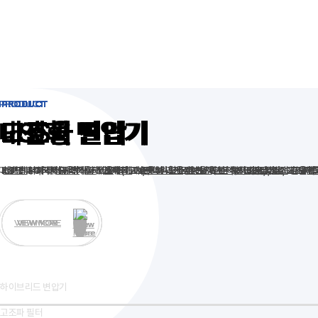
PRODUCT
PRODUCT
PRODUCT
PRODUCT
PRODUCT
내진형 변압기
고효율 변압기
고조파 필터
고조파 진단
ESS
마찰댐퍼 특허기술을 적용해
KS 및 IEC 국제 규격
비선형 부하에서 발생하는 고조파(THD)를 실시간으로 보정하는
전문 인력과 최첨단 분석 장비를 통한 차별화된 고조파 진단으로
그래핀 커패시터 배터리를 적용해 화재·폭발 위험을 원천 차단한 제품으로,
에 따라 제작된 고효율 변압기로
업계 최고 수준의 내진 성능
에너지 절약과 운영비 절감에 기여
을 확보한 변압기로,
유지비용 절감
능동형 필터
2026년 4분
지진 규모 8
로,
과
고조파를
효율적
VIEW MORE
VIEW MORE
VIEW MORE
VIEW MORE
VIEW MORE
하이브리드 변압기
고조파 필터